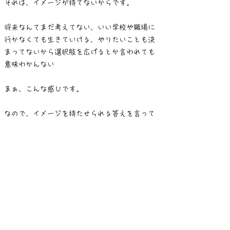
それは、イメージが持てないからです。
将来なんてまだ考えてない、いい学校や職場に
行かなくても生きていける、やりたいことも決
まってないから選択肢を広げるとか言われても
意味わかんない
まぁ、こんな感じです。
なので、イメージを持たせられる答えを言って
あげられると良いです。
今回は、私が持っている答えを1つだけ披露しま
す。
続きは
こちら
学習塾ALLIETA