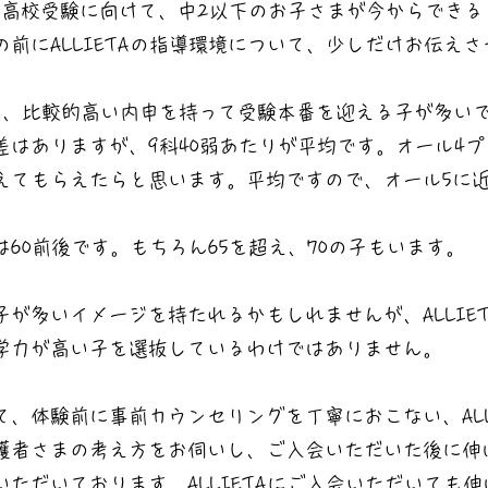
る高校受験に向けて、中2以下のお子さまが今からできる
前にALLIETAの指導環境について、少しだけお伝え
3生は、比較的高い内申を持って受験本番を迎える子が多い
はありますが、9科40弱あたりが平均です。オール4プ
えてもらえたらと思います。平均ですので、オール5に
60前後です。もちろん65を超え、70の子もいます。
が多いイメージを持たれるかもしれませんが、ALLIE
学力が高い子を選抜しているわけではありません。
、体験前に事前カウンセリングを丁寧におこない、ALL
護者さまの考え方をお伺いし、ご入会いただいた後に伸
ただいております。ALLIETAにご入会いただいても