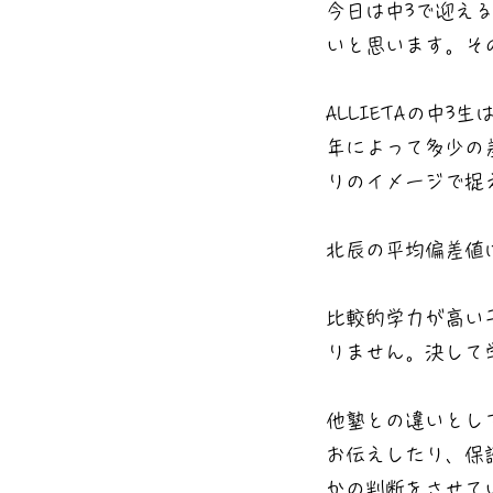
今日は中3で迎え
いと思います。その
ALLIETAの中
年によって多少の差
りのイメージで捉
北辰の平均偏差値は
比較的学力が高い子
りません。決して
他塾との違いとして
お伝えしたり、保
かの判断をさせてい