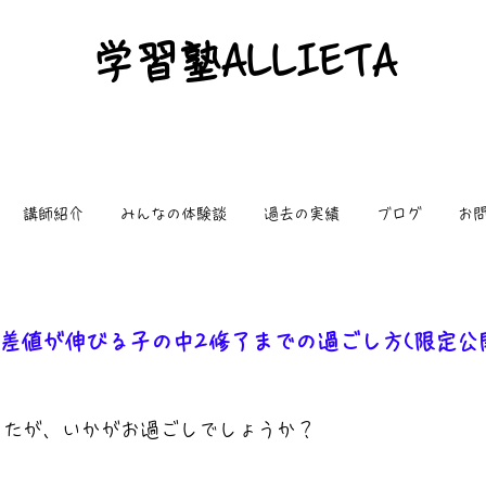
​学習塾ALLIETA
講師紹介
みんなの体験談
過去の実績
ブログ
お
差値が伸びる子の中2修了までの過ごし方(限定公
したが、いかがお過ごしでしょうか？