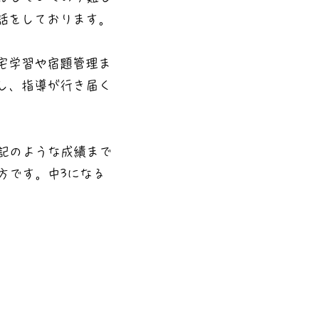
話をしております。
宅学習や宿題管理ま
し、指導が行き届く
上記のような成績まで
方です。中3になる